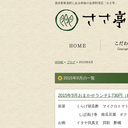
員弁郡東員町にある和食の会席料理店「ささ亭」
HOME
»
ブログ
» 2015年9月
2015年9月の一覧
2015年9月おまかせランチ1,730円
前菜 くらげ胡瓜酢 マイクロトマト
しば漬け巻 南瓜豆腐 オク
お椀 イタヤ貝真丈 貝割 酢橘