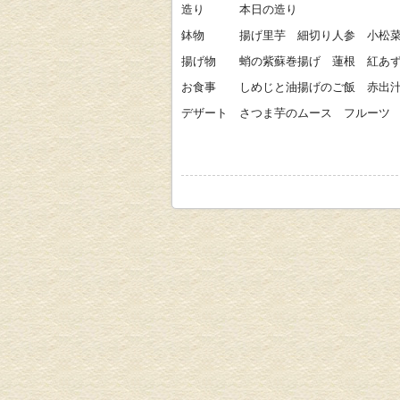
造り 本日の造り
鉢物 揚げ里芋 細切り人参 小松菜
揚げ物 蛸の紫蘇巻揚げ 蓮根 紅あ
お食事 しめじと油揚げのご飯 赤出
デザート さつま芋のムース フルーツ