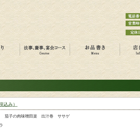
（税込み）
 茄子の肉味噌田楽 出汁巻 ササゲ
ラ