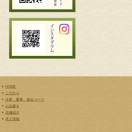
HOME
こだわり
法事、慶事、宴会コース
お品書き
店舗紹介
求人情報