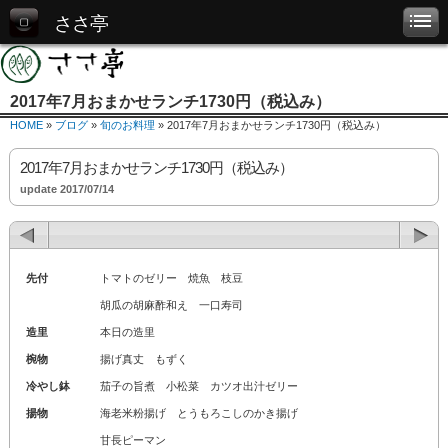
ささ亭
2017年7月おまかせランチ1730円（税込み）
HOME
»
ブログ
»
旬のお料理
» 2017年7月おまかせランチ1730円（税込み）
2017年7月おまかせランチ1730円（税込み）
update 2017/07/14
先付
トマトのゼリー 焼魚 枝豆
胡瓜の胡麻酢和え 一口寿司
造里
本日の造里
椀物
揚げ真丈 もずく
冷やし鉢
茄子の旨煮 小松菜 カツオ出汁ゼリー
揚物
海老米粉揚げ とうもろこしのかき揚げ
甘長ピーマン